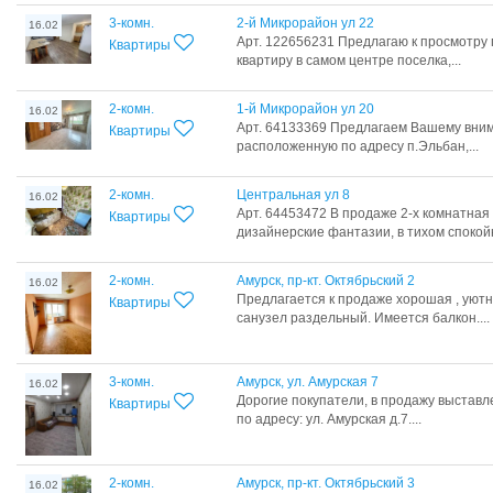
3-комн.
2-й Микрорайон ул 22
16.02
Арт. 122656231 Предлагаю к просмотру
Квартиры
квартиру в самом центре поселка,...
2-комн.
1-й Микрорайон ул 20
16.02
Арт. 64133369 Предлагаем Вашему вним
Квартиры
расположенную по адресу п.Эльбан,...
2-комн.
Центральная ул 8
16.02
Арт. 64453472 В продаже 2-х комнатная
Квартиры
дизайнерские фантазии, в тихом спокойн
2-комн.
Амурск, пр-кт. Октябрьский 2
16.02
Предлагается к продаже хорошая , уютн
Квартиры
санузел раздельный. Имеется балкон....
3-комн.
Амурск, ул. Амурская 7
16.02
Дорогие покупатели, в продажу выставл
Квартиры
по адресу: ул. Амурская д.7....
2-комн.
Амурск, пр-кт. Октябрьский 3
16.02