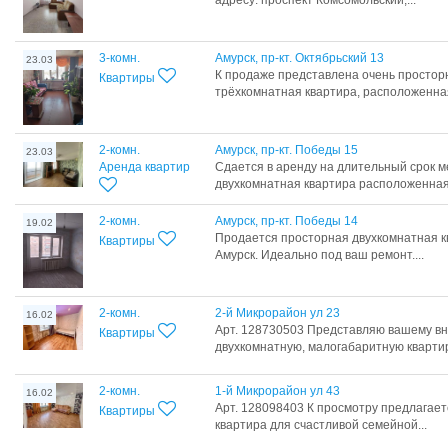
адресу: проспект Комсомольский,...
3-комн.
Амурск, пр-кт. Октябрьский 13
23.03
К продаже представлена очень просторн
Квартиры
трёхкомнатная квартира, расположенная
2-комн.
Амурск, пр-кт. Победы 15
23.03
Аренда квартир
Сдается в аренду на длительный срок 
двухкомнатная квартира расположенная 
2-комн.
Амурск, пр-кт. Победы 14
19.02
Продается просторная двухкомнатная к
Квартиры
Амурск. Идеально под ваш ремонт....
2-комн.
2-й Микрорайон ул 23
16.02
Арт. 128730503 Представляю вашему в
Квартиры
двухкомнатную, малогабаритную квартиру
2-комн.
1-й Микрорайон ул 43
16.02
Арт. 128098403 К просмотру предлагает
Квартиры
квартира для счастливой семейной...