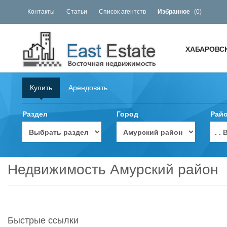
Контакты
Статьи
Список агентств
Избранное
(
0
)
ХАБАРОВС
Купить
Арендовать
Раздел
Город
Рай
. 
Недвижимость Амурский район
Быстрые ссылки