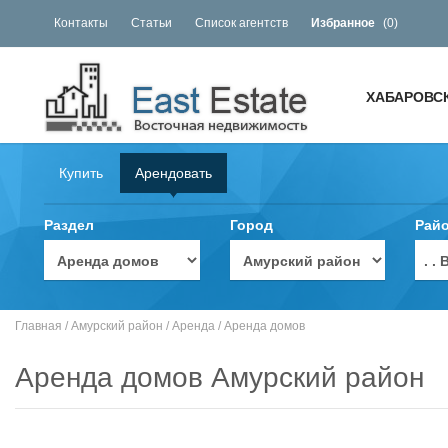
Контакты
Статьи
Список агентств
Избранное
(
0
)
ХАБАРОВС
Купить
Арендовать
Раздел
Город
Рай
. 
Главная
/
Амурский район
/
Аренда
/
Аренда домов
Аренда домов Амурский район