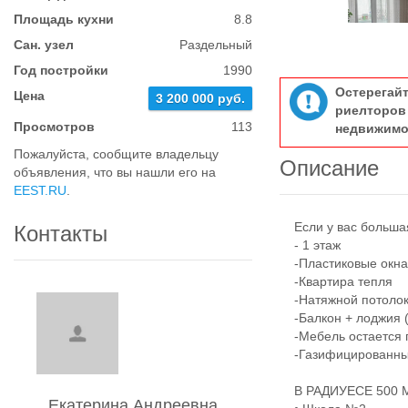
Площадь кухни
8.8
Сан. узел
Раздельный
Год постройки
1990
Остерегай
Цена
3 200 000 руб.
риелтор
Просмотров
113
недвижимо
Пожалуйста, сообщите владельцу
Описание
объявления, что вы нашли его на
EEST.RU
.
Если у вас большая 
Контакты
- 1 этаж
-Пластиковые окн
-Квартира тепля
-Натяжной потолок 
-Балкон + лоджия (
-Мебель остается п
-Газифицированны
В РАДИУЕСЕ 500 
Екатерина Андреевна