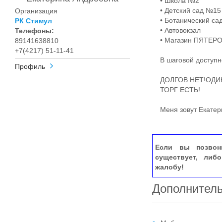
• Школа №2
• Детский сад №15
Организация
• Ботанический са
РК Стимул
• Автовокзал
Телефоны:
• Магазин ПЯТЕР
89141638810
+7(4217) 51-11-41
В шаговой доступно
Профиль
ДОЛГОВ НЕТ!ОДИН
ТОРГ ЕСТЬ!
Меня зовут Екатерин
Если вы позвон
существует, либ
жалобу!
Дополнител