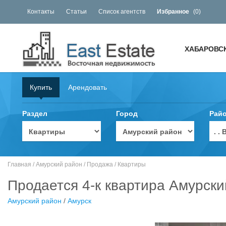
Контакты
Статьи
Список агентств
Избранное
(
0
)
ХАБАРОВС
Купить
Арендовать
Раздел
Город
Рай
. 
Главная
/
Амурский район
/
Продажа
/
Квартиры
Продается 4-к квартира Амурски
Амурский район
/
Амурск