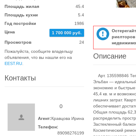
Площадь жилая
45.4
Площадь кухни
5.4
Год постройки
1986
Остерегай
Цена
1 700 000 руб.
риелтор
Просмотров
24
недвижимо
Пожалуйста, сообщите владельцу
Описание
объявления, что вы нашли его на
EEST.RU
.
Арт. 135598846 Тепл
Контакты
Эльбан — идеальный 
экономию и быстрые
45,4 кв. м и возможн
лишних затрат. Кварт
0
обеспечивает достат
Общая площадь 62,3 
распределить простр
Агент:
Кравцова Ирина
Застекленный балкон
Телефон:
Косметический ремон
89098276199