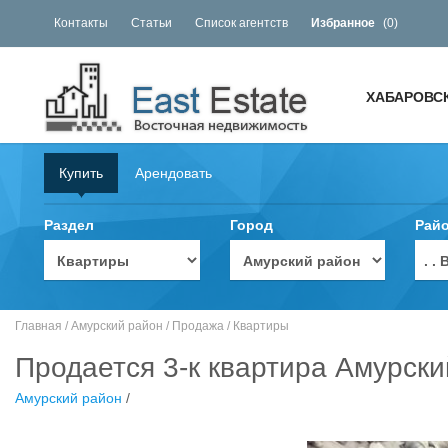
Контакты
Статьи
Список агентств
Избранное
(
0
)
ХАБАРОВС
Купить
Арендовать
Раздел
Город
Рай
. 
Главная
/
Амурский район
/
Продажа
/
Квартиры
Продается 3-к квартира Амурски
Амурский район
/