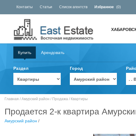
Контакты
Статьи
Список агентств
Избранное
(
0
)
ХАБАРОВС
Купить
Арендовать
Раздел
Город
Рай
. 
Главная
/
Амурский район
/
Продажа
/
Квартиры
Продается 2-к квартира Амурски
Амурский район
/