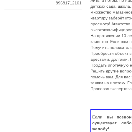
жить, а потом, по н
89681712101
детских сада, школа,
множество магазинов 
квартиру заберёт кт
просмотр! Агентство
высококвалифициров
На протяжении 10 л
клиентов. Если вам 
Получить положитель
Приобрести объект в
арестами, долгами. 
Продать ипотечную н
Решить другие вопро
помочь вам. Для вас
заявки на ипотеку. 
Правовая экспертиза
Если вы позвон
существует, либ
жалобу!