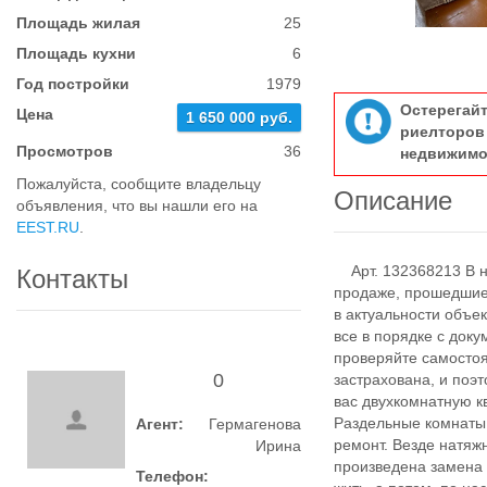
Площадь жилая
25
Площадь кухни
6
Год постройки
1979
Остерегай
Цена
1 650 000 руб.
риелтор
Просмотров
36
недвижимо
Пожалуйста, сообщите владельцу
Описание
объявления, что вы нашли его на
EEST.RU
.
Арт. 132368213 В на
Контакты
продаже, прошедшие
в актуальности объек
все в порядке с док
проверяйте самосто
0
застрахована, и по
вас двухкомнатную к
Раздельные комнаты.
Агент:
Гермагенова
ремонт. Везде натяж
Ирина
произведена замена 
Телефон: