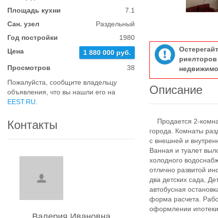
Площадь кухни
7.1
Сан. узел
Раздельный
Год постройки
1980
Остерегай
Цена
1 880 000 руб.
риелтор
Просмотров
38
недвижимо
Пожалуйста, сообщите владельцу
Описание
объявления, что вы нашли его на
EEST.RU
.
Продается 2-комнат
Контакты
города. Комнаты раз
с внешней и внутрен
Ванная и туалет выл
холодного водоснабж
отлично развитой ин
два детских сада, Де
автобусная остановк
форма расчета. Раб
оформлении ипотеки
Валерия Ивановна