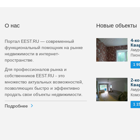
О нас
Новые объекты
4-ко
Портал EEST.RU — современный
Ква
функциональный помощник на рынке
Амурс
недвижимости в интернет-
Пион
пространстве.
1 9
Для профессионалов рынка и
собственников EEST.RU - это
2-ко
множество актуальных возможностей,
Ква
позволяющих быстро и эффективно
Амурс
продать свои объекты недвижимости.
Комс
1 1
Подробнее