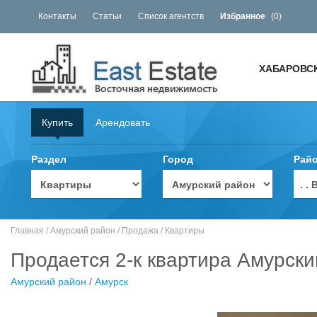
Контакты
Статьи
Список агентств
Избранное
(
0
)
ХАБАРОВС
Купить
Арендовать
Раздел
Город
Рай
. 
Главная
/
Амурский район
/
Продажа
/
Квартиры
Продается 2-к квартира Амурский
Амурский район
/
Амурск