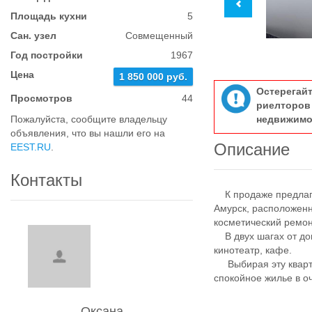
Площадь кухни
5
Сан. узел
Совмещенный
Год постройки
1967
Цена
1 850 000 руб.
Остерегай
Просмотров
44
риелтор
Пожалуйста, сообщите владельцу
недвижимо
объявления, что вы нашли его на
Описание
EEST.RU
.
Контакты
К продаже предлага
Амурск, расположенн
косметический ремон
В двух шагах от дом
кинотеатр, кафе.
Выбирая эту кварти
спокойное жилье в о
Оксана