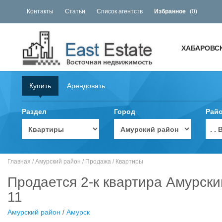
Контакты
Статьи
Список агентств
Избранное
(
0
)
ХАБАРОВС
Купить
Арендовать
Раздел
Город
Рай
. 
Главная
/
Амурский район
/
Продажа
/
Квартиры
Продается 2-к квартира Амурски
11
Амурский район
/
Амурск