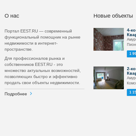
О нас
Новые объекты
4-ко
Портал EEST.RU — современный
Ква
функциональный помощник на рынке
Амурс
недвижимости в интернет-
Пион
пространстве.
1 9
Для профессионалов рынка и
собственников EEST.RU - это
2-ко
множество актуальных возможностей,
Ква
позволяющих быстро и эффективно
Амурс
продать свои объекты недвижимости.
Комс
1 1
Подробнее