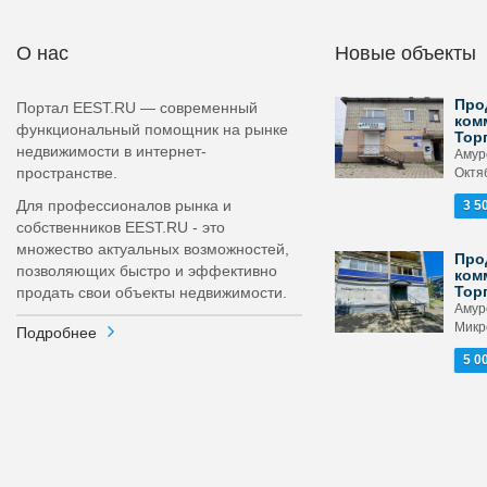
О нас
Новые объекты
Про
Портал EEST.RU — современный
ком
функциональный помощник на рынке
Тор
недвижимости в интернет-
Амур
пространстве.
Октяб
Для профессионалов рынка и
3 5
собственников EEST.RU - это
множество актуальных возможностей,
Про
позволяющих быстро и эффективно
ком
Тор
продать свои объекты недвижимости.
Амур
Микр
Подробнее
5 0