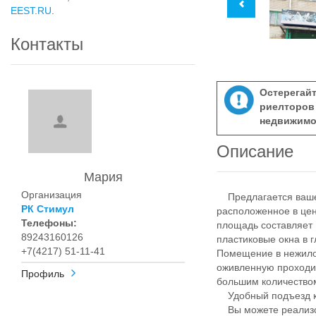
EEST.RU
.
Контакты
Остерегай
риелтор
недвижимо
Описание
Мария
Организация
Предлагается ваше
РК Стимул
расположенное в цент
Телефоны:
площадь составляет 
89243160126
пластиковые окна в 
+7(4217) 51-11-41
Помещение в нежило
оживленную проходим
Профиль
большим количество
Удобный подъезд к
Вы можете реализова