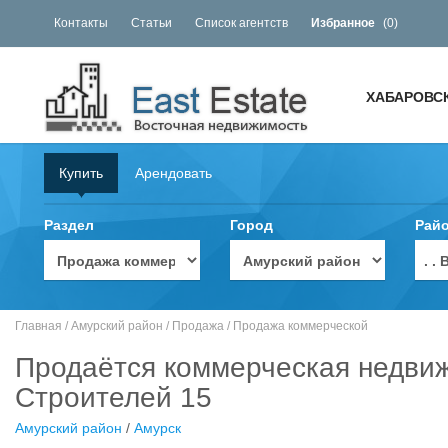
Контакты
Статьи
Список агентств
Избранное
(
0
)
ХАБАРОВС
Купить
Арендовать
Раздел
Город
Рай
. 
Главная
/
Амурский район
/
Продажа
/
Продажа коммерческой
Продаётся коммерческая недвижи
Строителей 15
Амурский район
/
Амурск