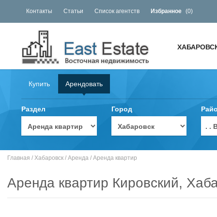
Контакты
Статьи
Список агентств
Избранное
(
0
)
ХАБАРОВС
Купить
Арендовать
Раздел
Город
Рай
. 
Главная
/
Хабаровск
/
Аренда
/
Аренда квартир
Аренда квартир Кировский, Хаб