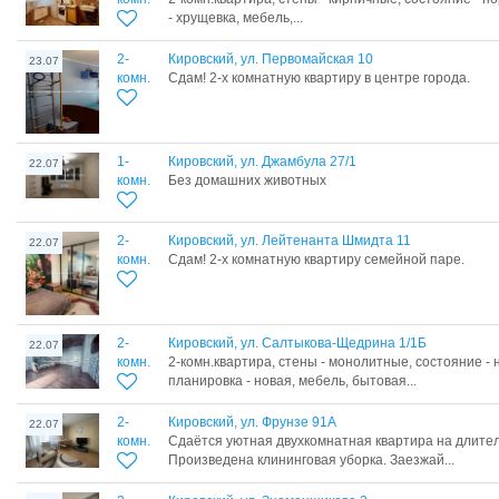
- хрущевка, мебель,...
2-
Кировский, ул. Первомайская 10
23.07
комн.
Сдам! 2-х комнатную квартиру в центре города.
1-
Кировский, ул. Джамбула 27/1
22.07
комн.
Без домашних животных
2-
Кировский, ул. Лейтенанта Шмидта 11
22.07
комн.
Сдам! 2-х комнатную квартиру семейной паре.
2-
Кировский, ул. Салтыкова-Щедрина 1/1Б
22.07
комн.
2-комн.квартира, стены - монолитные, состояние -
планировка - новая, мебель, бытовая...
2-
Кировский, ул. Фрунзе 91А
22.07
комн.
Сдаётся уютная двухкомнатная квартира на длител
Произведена клининговая уборка. Заезжай...