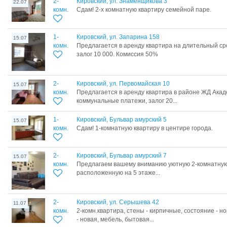
2-
Кировский, ул. Знаменщикова 3
22.07
комн.
Сдам! 2-х комнатную квартиру семейной паре.
1-
Кировский, ул. Запарина 158
15.07
комн.
Предлагается в аренду квартира на длительный срок
залог 10 000. Комиссия 50%
2-
Кировский, ул. Первомайская 10
15.07
комн.
Предлагается в аренду квартира в районе ЖД Акаде
коммунальные платежи, залог 20...
1-
Кировский, Бульвар амурский 5
15.07
комн.
Сдам! 1-комнатную квартиру в центире города.
2-
Кировский, Бульвар амурский 7
15.07
комн.
Предлагаем вашему вниманию уютную 2-комнатную 
расположенную на 5 этаже...
2-
Кировский, ул. Серышева 42
11.07
комн.
2-комн.квартира, стены - кирпичные, состояние - 
- новая, мебель, бытовая...