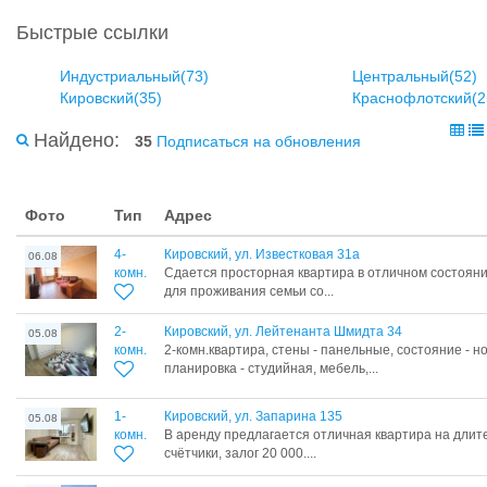
Быстрые ссылки
Индустриальный(73)
Центральный(52)
Кировский(35)
Краснофлотский(2
Найдено:
35
Подписаться на обновления
Фото
Тип
Адрес
4-
Кировский, ул. Известковая 31а
06.08
комн.
Сдается просторная квартира в отличном состояни
для проживания семьи со...
2-
Кировский, ул. Лейтенанта Шмидта 34
05.08
комн.
2-комн.квартира, стены - панельные, состояние - н
планировка - студийная, мебель,...
1-
Кировский, ул. Запарина 135
05.08
комн.
В аренду предлагается отличная квартира на длите
счётчики, залог 20 000....