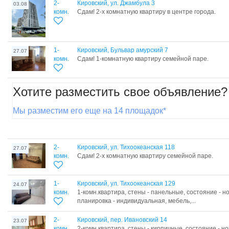
2-
Кировский, ул. Джамбула 3
03.08
комн.
Сдам! 2-х комнатную квартиру в центре города.
1-
Кировский, Бульвар амурский 7
27.07
комн.
Сдам! 1-комнатную квартиру семейной паре.
Хотите разместить свое объявление?
Мы разместим его еще на 14 площадок*
2-
Кировский, ул. Тихоокеанская 118
27.07
комн.
Сдам! 2-х комнатную квартиру семейной паре.
1-
Кировский, ул. Тихоокеанская 129
24.07
комн.
1-комн.квартира, стены - панельные, состояние - н
планировка - индивидуальная, мебель,...
2-
Кировский, пер. Ивановский 14
23.07
комн.
2-комн.квартира, стены - кирпичные, состояние - 