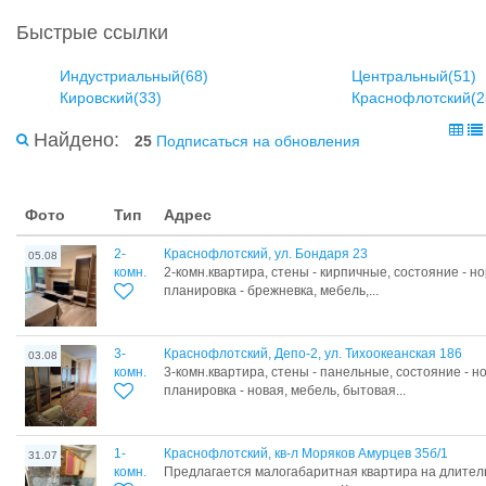
Быстрые ссылки
Индустриальный(68)
Центральный(51)
Кировский(33)
Краснофлотский(2
Найдено:
25
Подписаться на обновления
Фото
Тип
Адрес
2-
Краснофлотский, ул. Бондаря 23
05.08
комн.
2-комн.квартира, стены - кирпичные, состояние - н
планировка - брежневка, мебель,...
3-
Краснофлотский, Депо-2, ул. Тихоокеанская 186
03.08
комн.
3-комн.квартира, стены - панельные, состояние - н
планировка - новая, мебель, бытовая...
1-
Краснофлотский, кв-л Моряков Амурцев 35б/1
31.07
комн.
Предлагается малогабаритная квартира на длител