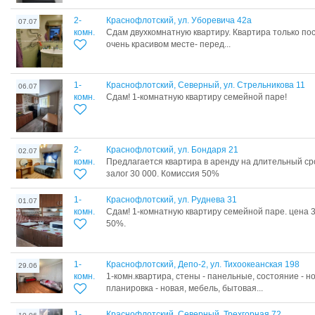
2-
Краснофлотский, ул. Уборевича 42а
07.07
комн.
Сдам двухкомнатную квартиру. Квартира только пос
очень красивом месте- перед...
1-
Краснофлотский, Северный, ул. Стрельникова 11
06.07
комн.
Сдам! 1-комнатную квартиру семейной паре!
2-
Краснофлотский, ул. Бондаря 21
02.07
комн.
Предлагается квартира в аренду на длительный срок
залог 30 000. Комиссия 50%
1-
Краснофлотский, ул. Руднева 31
01.07
комн.
Сдам! 1-комнатную квартиру семейной паре. цена 3
50%.
1-
Краснофлотский, Депо-2, ул. Тихоокеанская 198
29.06
комн.
1-комн.квартира, стены - панельные, состояние - н
планировка - новая, мебель, бытовая...
1-
Краснофлотский, Северный, Трехгорная 72