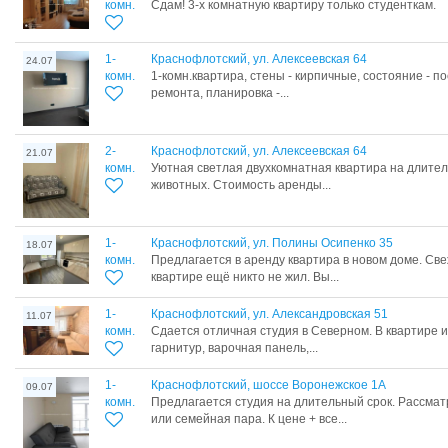
комн.
Сдам! 3-х комнатную квартиру только студенткам.
1-
Краснофлотский, ул. Алексеевская 64
24.07
комн.
1-комн.квартира, стены - кирпичные, состояние - п
ремонта, планировка -...
2-
Краснофлотский, ул. Алексеевская 64
21.07
комн.
Уютная светлая двухкомнатная квартира на длител
животных. Стоимость аренды...
1-
Краснофлотский, ул. Полины Осипенко 35
18.07
комн.
Предлагается в аренду квартира в новом доме. Све
квартире ещё никто не жил. Вы...
1-
Краснофлотский, ул. Александровская 51
11.07
комн.
Сдается отличная студия в Северном. В квартире 
гарнитур, варочная панель,...
1-
Краснофлотский, шоссе Воронежское 1А
09.07
комн.
Предлагается студия на длительный срок. Рассмат
или семейная пара. К цене + все...