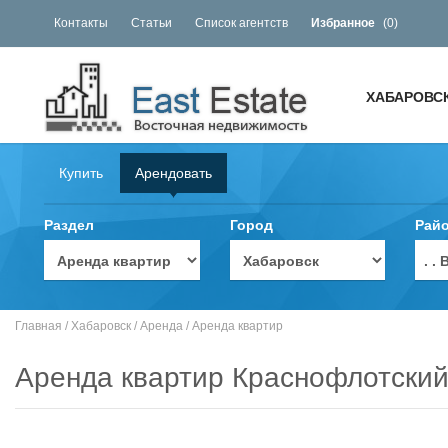
Контакты
Статьи
Список агентств
Избранное
(
0
)
ХАБАРОВС
Купить
Арендовать
Раздел
Город
Рай
. 
Главная
/
Хабаровск
/
Аренда
/
Аренда квартир
Аренда квартир Краснофлотский