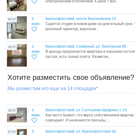
электрическим отоплением. К цене + все...
1-
Краснофлотский, шоссе Воронежское 1А
30.07
комн.
Сдается студия в новом доме на длительный срок. 
кухонный гарнитур, варочная...
1-
Краснофлотский, Северный, ул. Трехгорная 86
28.07
комн.
В аренду предлагается квартира в хорошем состоя
пустая, есть только плита. Развитая...
Хотите разместить свое объявление?
Мы разместим его еще на 14 площадок*
1-
Краснофлотский, ул. Салтыкова-Щедрина 1-1А
28.07
комн.
Как часто бывает, что вкусы собственников квартир
совпадают. И начинаются просьбы:...
3-
Краснофлотский, ул. Краснофлотская 3в
27.07