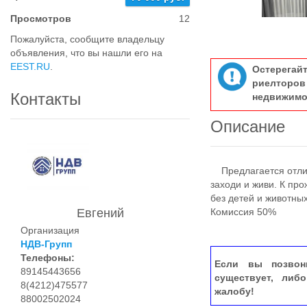
Просмотров
12
Пожалуйста, сообщите владельцу
объявления, что вы нашли его на
EEST.RU
.
Остерегай
риелтор
Контакты
недвижимо
Описание
Предлагается отлич
заходи и живи. К пр
без детей и животных
Комиссия 50%
Евгений
Организация
НДВ-Групп
Телефоны:
Если вы позвон
89145443656
существует, либ
8(4212)475577
жалобу!
88002502024