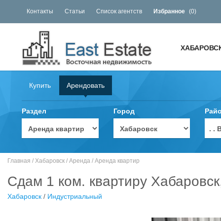
Контакты
Статьи
Список агентств
Избранное
(
0
)
ХАБАРОВС
Купить
Арендовать
Раздел
Город
Рай
. 
Главная
/
Хабаровск
/
Аренда
/
Аренда квартир
Сдам 1 ком. квартиру Хабаровск,
Хабаровск
/
Индустриальный