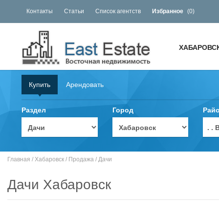
Контакты
Статьи
Список агентств
Избранное
(
0
)
ХАБАРОВС
Купить
Арендовать
Раздел
Город
Рай
. 
Главная
/
Хабаровск
/
Продажа
/
Дачи
Дачи Хабаровск