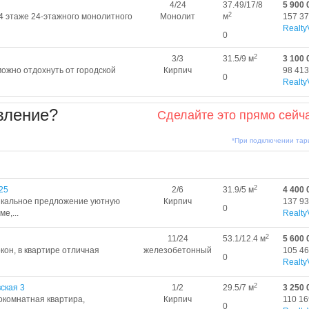
4/24
37.49/17/8
5 900 
2
4 этаже 24-этажного монолитного
Монолит
м
157 37
Realty
0
2
3/3
31.5/9 м
3 100 
можно отдохнуть от городской
Кирпич
98 413
0
Realty
вление?
Сделайте это прямо сейч
*При подключении та
2
25
2/6
31.9/5 м
4 400 
икальное предложение уютную
Кирпич
137 93
0
е,...
Realty
2
11/24
53.1/12.4 м
5 600 
кон, в квартире отличная
железобетонный
105 46
0
Realty
2
ская 3
1/2
29.5/7 м
3 250 
окомнатная квартира,
Кирпич
110 16
0