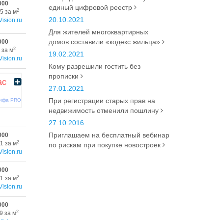
000
единый цифровой реестр
2
5 за м
20.10.2021
Vision.ru
Для жителей многоквартирных
домов составили «кодекс жильца»
000
2
 за м
19.02.2021
Vision.ru
Кому разрешили гостить без
прописки
ас
27.01.2021
При регистрации старых прав на
рифа PRO
недвижимость отменили пошлину
27.10.2016
Приглашаем на бесплатный вебинар
000
2
1 за м
по рискам при покупке новостроек
Vision.ru
000
2
1 за м
Vision.ru
000
2
9 за м