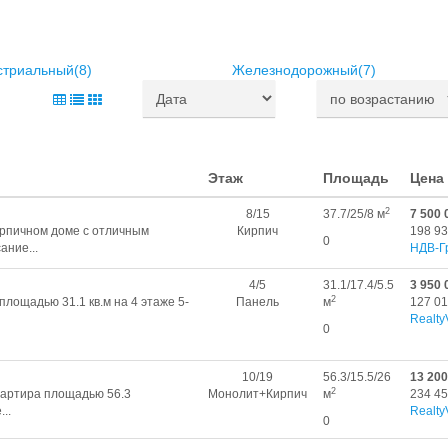
стриальный(8)
Железнодорожный(7)
Этаж
Площадь
Цена
2
8/15
37.7/25/8 м
7 500 
ирпичном доме с отличным
Кирпич
198 93
0
ание...
НДВ-Г
4/5
31.1/17.4/5.5
3 950 
2
лощадью 31.1 кв.м на 4 этаже 5-
Панель
м
127 01
Realty
0
10/19
56.3/15.5/26
13 200
2
вартира площадью 56.3
Монолит+Кирпич
м
234 45
..
Realty
0