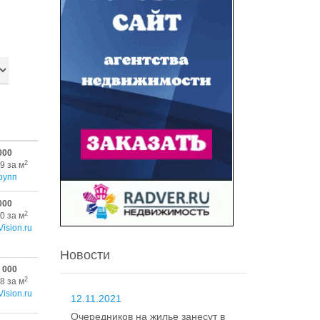
000
2
9 за м
рупп
000
2
0 за м
Vision.ru
Новости
 000
2
8 за м
Vision.ru
12.11.2021
Очередников на жилье занесут в