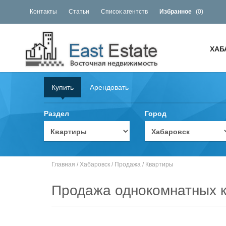
Контакты
Статьи
Список агентств
Избранное
(
0
)
ХАБ
Купить
Арендовать
Раздел
Город
Главная
/
Хабаровск
/
Продажа
/
Квартиры
Продажа однокомнатных к