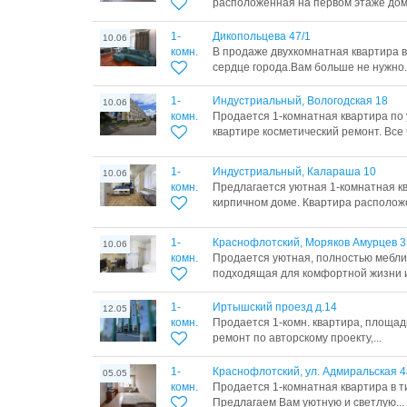
расположенная на первом этаже дома
1-
Дикопольцева 47/1
10.06
комн.
В продаже двухкомнатная квартира в
сердце города.Вам больше не нужно..
1-
Индустриальный, Вологодская 18
10.06
комн.
Продается 1-комнатная квартира по 
квартире косметический ремонт. Все ч
1-
Индустриальный, Калараша 10
10.06
комн.
Предлагается уютная 1-комнатная кв
кирпичном доме. Квартира расположе
1-
Краснофлотский, Моряков Амурцев 3
10.06
комн.
Продается уютная, полностью мебли
подходящая для комфортной жизни и
1-
Иртышский проезд д.14
12.05
комн.
Продается 1-комн. квартира, площад
ремонт по авторскому проекту,...
1-
Краснофлотский, ул. Адмиральская 4
05.05
комн.
Продается 1-комнатная квартира в т
Предлагаем Вам уютную и светлую...