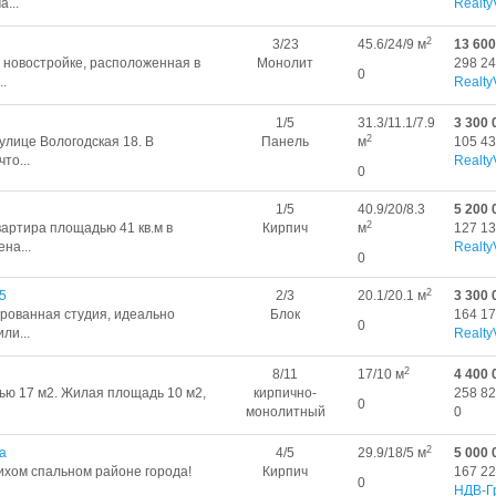
...
Realty
2
3/23
45.6/24/9 м
13 600
 новостройке, расположенная в
Монолит
298 24
0
.
Realty
1/5
31.3/11.1/7.9
3 300 
2
улице Вологодская 18. В
Панель
м
105 43
то...
Realty
0
1/5
40.9/20/8.3
5 200 
2
артира площадью 41 кв.м в
Кирпич
м
127 13
на...
Realty
0
2
5
2/3
20.1/20.1 м
3 300 
рованная студия, идеально
Блок
164 17
0
ли...
Realty
2
8/11
17/10 м
4 400 
ью 17 м2. Жилая площадь 10 м2,
кирпично-
258 82
0
монолитный
0
2
а
4/5
29.9/18/5 м
5 000 
ихом спальном районе города!
Кирпич
167 22
0
НДВ-Г