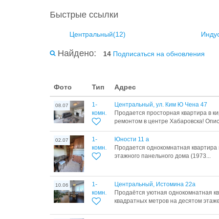
Быстрые ссылки
Центральный(12)
Инду
Найдено:
14
Подписаться на обновления
Фото
Тип
Адрес
1-
Центральный, ул. Ким Ю Чена 47
08.07
комн.
Продается просторная квартира в к
ремонтом в центре Хабаровска! Опис
1-
Юности 11 а
02.07
комн.
Продается однокомнатная квартира п
этажного панельного дома (1973...
1-
Центральный, Истомина 22а
10.06
комн.
Продаётся уютная однокомнатная к
квадратных метров на десятом этаже.