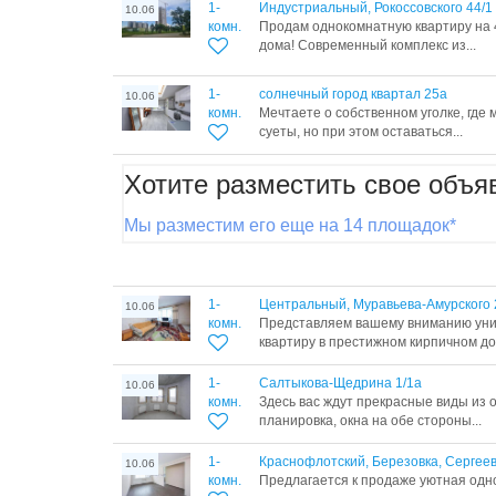
1-
Индустриальный, Рокоссовского 44/1
10.06
комн.
Продам однокомнатную квартиру на 
дома! Современный комплекс из...
1-
солнечный город квартал 25а
10.06
комн.
Мечтаете о собственном уголке, где 
суеты, но при этом оставаться...
Хотите разместить свое объя
Мы разместим его еще на 14 площадок*
1-
Центральный, Муравьева-Амурского 
10.06
комн.
Представляем вашему вниманию ун
квартиру в престижном кирпичном дом
1-
Салтыкова-Щедрина 1/1а
10.06
комн.
Здесь вас ждут прекрасные виды из о
планировка, окна на обе стороны...
1-
Краснофлотский, Березовка, Сергеев
10.06
комн.
Предлагается к продаже уютная одн