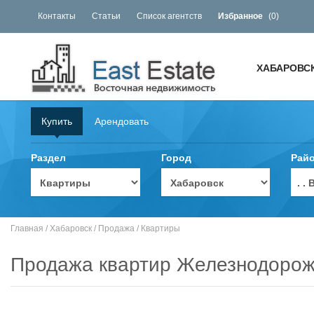
Контакты
Статьи
Список агентств
Избранное
(
0
)
ХАБАРОВС
Купить
Арендовать
Раздел
Город
Рай
. 
Главная
/
Хабаровск
/
Продажа
/
Квартиры
Продажа квартир Железнодорож