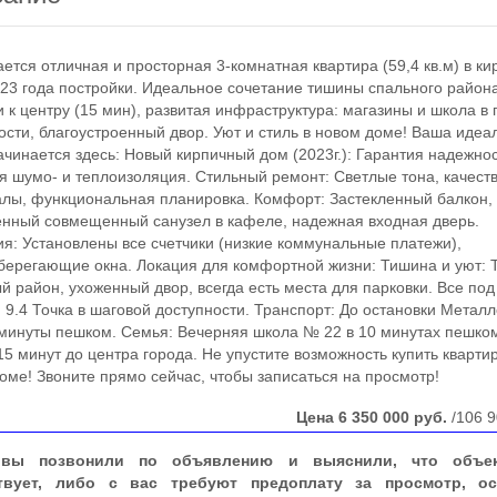
ся отличная и просторная 3-комнатная квартира (59,4 кв.м) в к
23 года постройки. Идеальное сочетание тишины спального район
и к центру (15 мин), развитая инфраструктура: магазины и школа в
ости, благоустроенный двор. Уют и стиль в новом доме! Ваша идеа
ачинается здесь: Новый кирпичный дом (2023г.): Гарантия надежнос
я шумо- и теплоизоляция. Стильный ремонт: Светлые тона, качест
лы, функциональная планировка. Комфорт: Застекленный балкон,
нный совмещенный санузел в кафеле, надежная входная дверь.
я: Установлены все счетчики (низкие коммунальные платежи),
берегающие окна. Локация для комфортной жизни: Тишина и уют: 
й район, ухоженный двор, всегда есть места для парковки. Все под
 9.4 Точка в шаговой доступности. Транспорт: До остановки Метал
 минуты пешком. Семья: Вечерняя школа № 22 в 10 минутах пешко
15 минут до центра города. Не упустите возможность купить квартир
оме! Звоните прямо сейчас, чтобы записаться на просмотр!
Цена
6 350 000
руб.
/106 9
вы позвонили по объявлению и выяснили, что объе
твует, либо с вас требуют предоплату за просмотр, ос