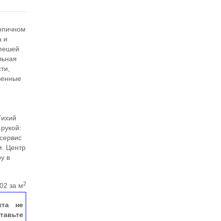
ирпичном
а и
 пешей
льная
ти,
венные
Тихий
 рукой:
лсервис
м. Центр
у в
2
02 за м
кта не
тавьте