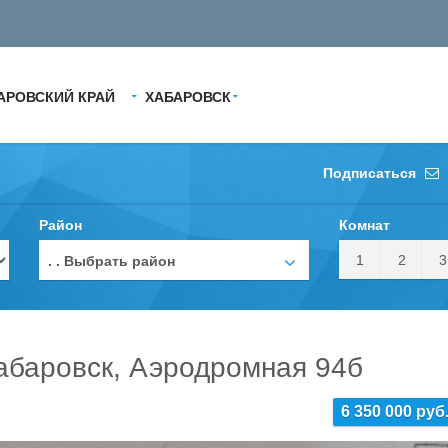
АРОВСКИЙ КРАЙ
ХАБАРОВСК
Подписаться
Район
Комнат
1
2
3
. . Выбрать район
Хабаровск, Аэродромная 94б
6 350 000 руб