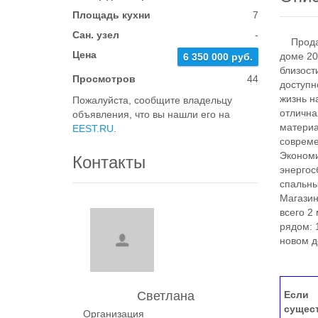
Площадь кухни
7
Сан. узел
-
Продает
Цена
доме 20
6 350 000 руб.
близост
Просмотров
44
доступн
жизнь н
Пожалуйста, сообщите владельцу
отлична
объявления, что вы нашли его на
материа
EEST.RU
.
совреме
Экономи
Контакты
энергос
спальны
Магазин
всего 2
рядом: 
новом д
Светлана
Если 
сущес
Организация