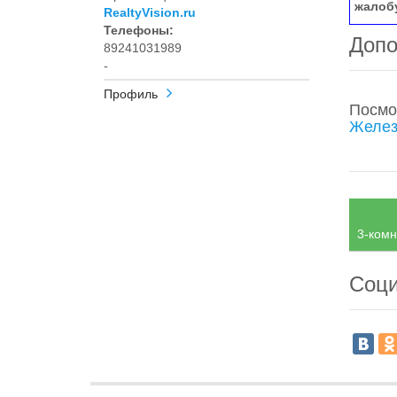
жалоб
RealtyVision.ru
Телефоны:
Допо
89241031989
-
Профиль
Посмо
Желез
3-комн
Соци