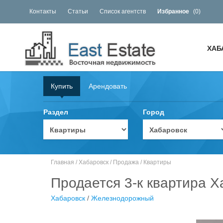
Контакты
Статьи
Список агентств
Избранное
(
0
)
ХАБ
Купить
Арендовать
Раздел
Город
Главная
/
Хабаровск
/
Продажа
/
Квартиры
Продается 3-к квартира 
Хабаровск
/
Железнодорожный