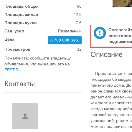
Площадь общая
66
Площадь жилая
42.6
Площадь кухни
7.6
Остерегай
Сан. узел
Раздельный
риелтор
Цена
8 700 000 руб.
недвижимо
Просмотров
32
Описание
Пожалуйста, сообщите владельцу
объявления, что вы нашли его на
EEST.RU
.
Предлагается к при
площадью 66 квадрат
Контакты
панельного дома. До
район славится свое
делает его идеальным
комфорт и спокойств
всегда можно приобр
шаговой доступности
учреждений, рядом с
можно насладиться в