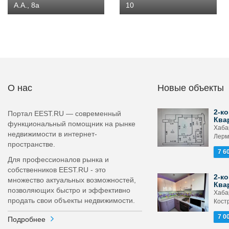
А.А., 8а
10
О нас
Новые объекты
2-ко
Портал EEST.RU — современный
Ква
функциональный помощник на рынке
Хабар
недвижимости в интернет-
Лерм
пространстве.
7 6
Для профессионалов рынка и
собственников EEST.RU - это
2-ко
множество актуальных возможностей,
Ква
позволяющих быстро и эффективно
Хабар
продать свои объекты недвижимости.
Кост
7 0
Подробнее