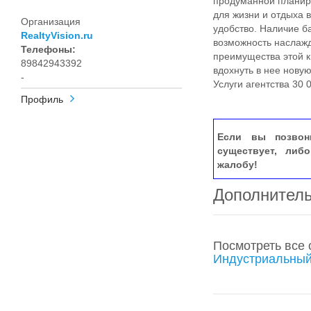
продуманной планиро
для жизни и отдыха 
Организация
удобство. Наличие б
RealtyVision.ru
возможность наслажд
Телефоны:
преимущества этой к
89842943392
вдохнуть в нее нову
-
Услуги агентства 30 
Профиль
Если вы позвон
существует, либ
жалобу!
Дополнител
Посмотреть все
Индустриальный