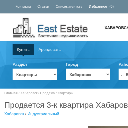
Контакты
Статьи
Список агентств
Избранное
(
0
)
ХАБАРОВС
Купить
Арендовать
Раздел
Город
Рай
. 
Главная
/
Хабаровск
/
Продажа
/
Квартиры
Продается 3-к квартира Хабаро
Хабаровск
/
Индустриальный