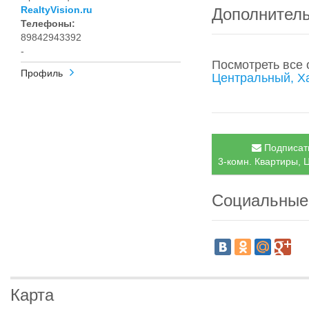
RealtyVision.ru
Дополнител
Телефоны:
89842943392
-
Посмотреть все
Профиль
Центральный, Х
Подписать
3-комн. Квартиры, 
Социальные
Карта