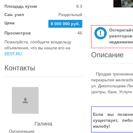
Площадь кухни
8.3
Сан. узел
Раздельный
Цена
8 000 000 руб.
Остерегай
Просмотров
46
риелтор
Пожалуйста, сообщите владельцу
недвижимо
объявления, что вы нашли его на
Описание
EEST.RU
.
Контакты
Продам трехкомнатну
перекрытия железоб
ул. Дикопольцева-Ле
центры, банк. Услуги
Если вы позвон
существует, либ
Галина
жалобу!
Организация