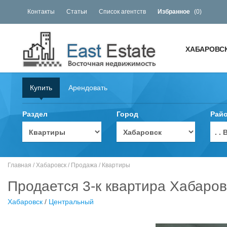
Контакты
Статьи
Список агентств
Избранное
(
0
)
ХАБАРОВС
Купить
Арендовать
Раздел
Город
Рай
. 
Главная
/
Хабаровск
/
Продажа
/
Квартиры
Продается 3-к квартира Хабаров
Хабаровск
/
Центральный