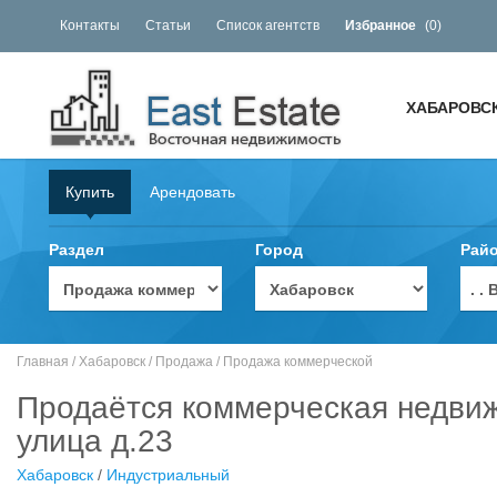
Контакты
Статьи
Список агентств
Избранное
(
0
)
ХАБАРОВС
Купить
Арендовать
Раздел
Город
Рай
. 
Главная
/
Хабаровск
/
Продажа
/
Продажа коммерческой
Продаётся коммерческая недвиж
улица д.23
Хабаровск
/
Индустриальный