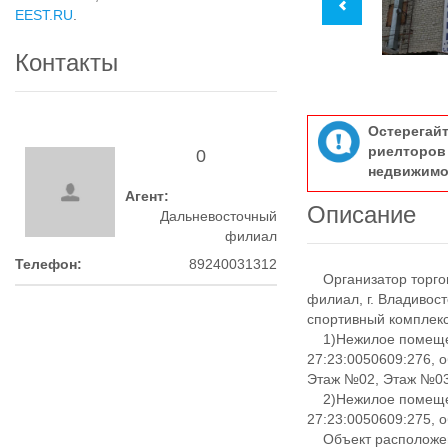
EEST.RU
.
Контакты
Остерегай
риелтор
0
недвижимо
Агент:
Описание
Дальневосточный
филиал
Телефон:
89240031312
Организатор торгов
филиал, г. Владивост
спортивный комплекс 
1)Нежилое помещен
27:23:0050609:276, о
Этаж №02, Этаж №03
2)Нежилое помещен
27:23:0050609:275, о
Объект расположен 