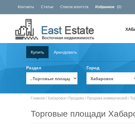
Контакты
Статьи
Список агентств
Избранное
(
0
)
ХАБ
Купить
Арендовать
Раздел
Город
Главная
/
Хабаровск
/
Продажа
/
Продажа коммерческой
/
То
Торговые площади Хабар