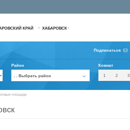
АРОВСКИЙ КРАЙ
ХАБАРОВСК
Подписаться
Район
Комнат
1
2
3
. . Выбрать район
рговые площади
овск