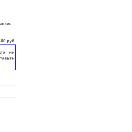
лощадь
100
руб.
кта не
тавьте