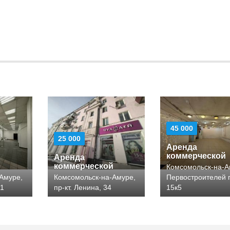
45 000
25 000
Аренда
коммерческой
Аренда
й
коммерческой
Комсомольск-на-А
Амуре,
Комсомольск-на-Амуре,
Первостроителей п
41
пр-кт. Ленина, 34
15к5