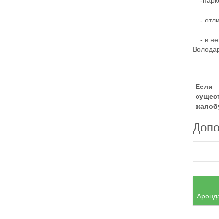
-парко
- отли
- в неп
Володар
Если 
сущес
жалоб
Допо
Аренда