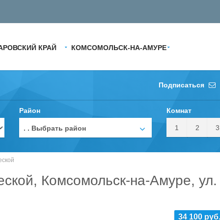
АРОВСКИЙ КРАЙ
КОМСОМОЛЬСК-НА-АМУРЕ
Подписаться
Район
Комнат
1
2
3
. . Выбрать район
еской
ской, Комсомольск-на-Амуре, ул.
34 100 руб