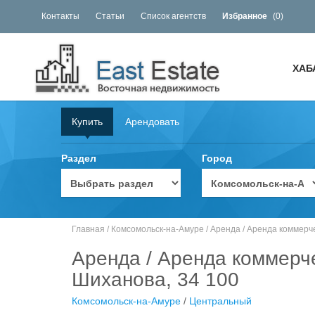
Контакты
Статьи
Список агентств
Избранное
(
0
)
ХАБ
Купить
Арендовать
Раздел
Город
Главная
/
Комсомольск-на-Амуре
/
Аренда
/
Аренда коммерч
Аренда / Аренда коммерче
Шиханова, 34 100
Комсомольск-на-Амуре
/
Центральный