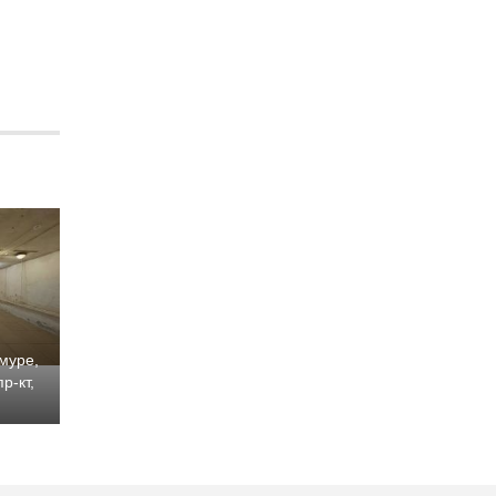
муре,
р-кт,