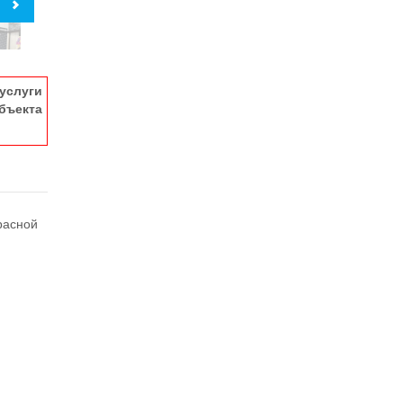
услуги
ъекта
расной