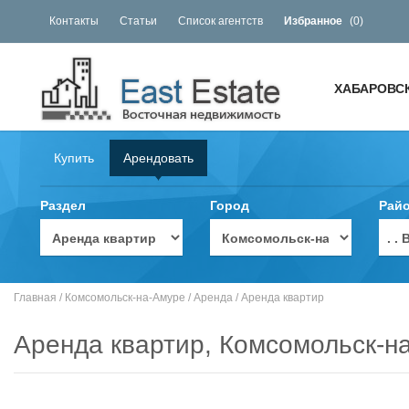
Контакты
Статьи
Список агентств
Избранное
(
0
)
ХАБАРОВС
Купить
Арендовать
Раздел
Город
Рай
. 
Главная
/
Комсомольск-на-Амуре
/
Аренда
/
Аренда квартир
Аренда квартир, Комсомольск-н