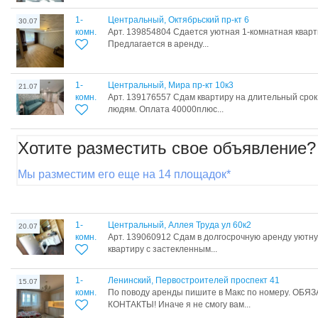
1-
Центральный, Октябрьский пр-кт 6
30.07
комн.
Арт. 139854804 Сдается уютная 1-комнатная кварт
Предлагается в аренду...
1-
Центральный, Мира пр-кт 10к3
21.07
комн.
Арт. 139176557 Сдам квартиру на длительный сро
людям. Оплата 40000плюс...
Хотите разместить свое объявление?
Мы разместим его еще на 14 площадок*
1-
Центральный, Аллея Труда ул 60к2
20.07
комн.
Арт. 139060912 Сдам в долгосрочную аренду уютну
квартиру с застекленным...
1-
Ленинский, Первостроителей проспект 41
15.07
комн.
По поводу аренды пишите в Макс по номеру. ОБ
КОНТАКТЫ! Иначе я не смогу вам...