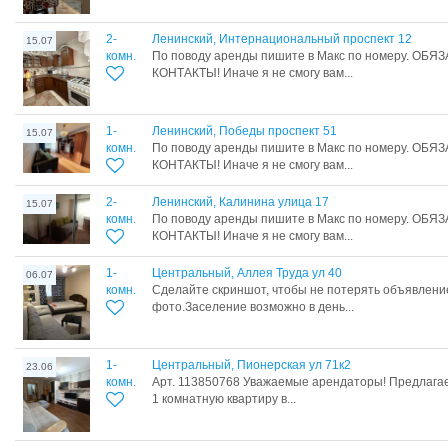
2-
Ленинский, Интернациональный проспект 12
15.07
комн.
По поводу аренды пишите в Макс по номеру. ОБ
КОНТАКТЫ! Иначе я не смогу вам...
1-
Ленинский, Победы проспект 51
15.07
комн.
По поводу аренды пишите в Макс по номеру. ОБ
КОНТАКТЫ! Иначе я не смогу вам...
2-
Ленинский, Калинина улица 17
15.07
комн.
По поводу аренды пишите в Макс по номеру. ОБ
КОНТАКТЫ! Иначе я не смогу вам...
1-
Центральный, Аллея Труда ул 40
06.07
комн.
Сделайте скриншот, чтобы не потерять объявление
фото.Заселение возможно в день...
1-
Центральный, Пионерская ул 71к2
23.06
комн.
Арт. 113850768 Уважаемые арендаторы! Предлаг
1 комнатную квартиру в...