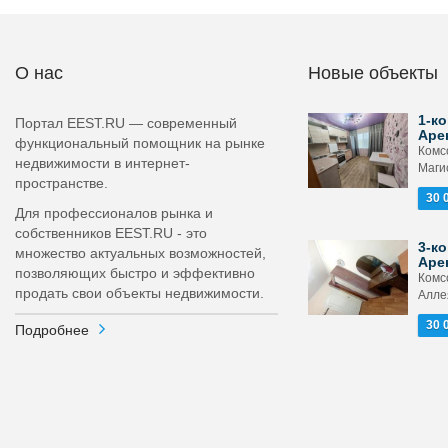
О нас
Новые объекты
1-ко
Портал EEST.RU — современный
Аре
функциональный помощник на рынке
Комс
недвижимости в интернет-
Маги
пространстве.
30 
Для профессионалов рынка и
собственников EEST.RU - это
3-ко
множество актуальных возможностей,
Аре
позволяющих быстро и эффективно
Комс
продать свои объекты недвижимости.
Аллея
30 
Подробнее