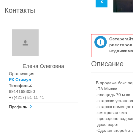
Контакты
Остерегай
риелтор
недвижимо
Описание
Елена Олеговна
Организация
РК Стимул
В продаже бокс пе
Телефоны:
-ПА Мылки
89141693050
-площадь 70 м.кв.
+7(4217) 51-11-41
-в гараже установл
-в гараж помещаетс
Профиль
-смотровая яма
-проведено водос
-двое ворот
-Сделан второй этаж