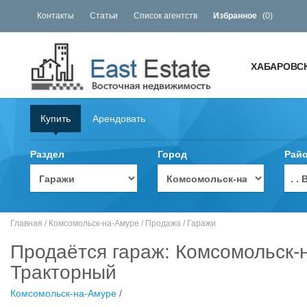
Контакты
Статьи
Список агентств
Избранное
(
0
)
ХАБАРОВС
Купить
Арендовать
Раздел
Город
Рай
. 
Главная
/
Комсомольск-на-Амуре
/
Продажа
/
Гаражи
Продаётся гараж: Комсомольск-н
Тракторный
Комсомольск-на-Амуре
/