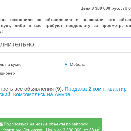
Цена
3 300 000
руб.
/78 0
вы позвонили по объявлению и выяснили, что объе
твует, либо с вас требуют предоплату за просмотр, ос
у!
лнительно
ль на кухне
Мебель
иционер
треть все объявления
(9)
:
Продажа 2 комн. квартир
ский, Комсомольск-на-Амуре
Подписаться на новые объекты по запросу:
2
. Квартиры, Ленинский, Цена до 3 630 000, от 38 м