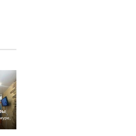
иры
муре,