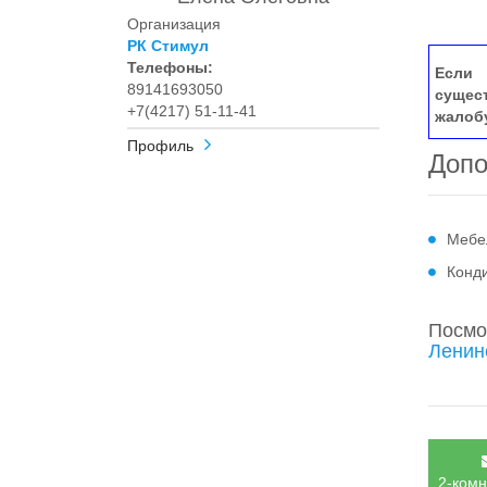
Организация
РК Стимул
Телефоны:
Если 
89141693050
сущес
+7(4217) 51-11-41
жалоб
Профиль
Допо
Мебе
Конд
Посмо
Ленин
2-комн