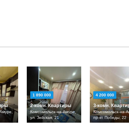
1 890 000
4 200 000
тиры
2-комн. Квартиры
3-комн. Кварт
Амуре,
Комсомольск-на-Амуре,
Комсомольск-на-А
ул. Зейская, 21
пр-кт. Победы, 22