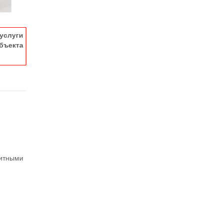
услуги
ъекта
китными