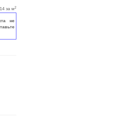
2
14 за м
кта не
тавьте