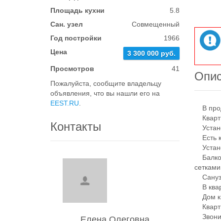
Площадь кухни
5.8
Сан. узел
Совмещенный
Год постройки
1966
Цена
3 300 000 руб.
Просмотров
41
Опи
Пожалуйста, сообщите владельцу
объявления, что вы нашли его на
EEST.RU
.
В прод
Кварти
Контакты
Устано
Есть к
Установ
Балкон
сетками
Санузе
В кварт
Дом ки
Квартир
Звонит
Елена Олеговна