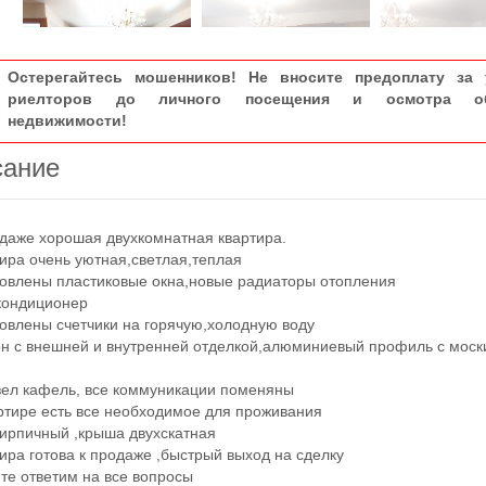
Остерегайтесь мошенников! Не вносите предоплату за 
риелторов до личного посещения и осмотра об
недвижимости!
сание
аже хорошая двухкомнатная квартира.
ра очень уютная,светлая,теплая
влены пластиковые окна,новые радиаторы отопления
ондиционер
лены счетчики на горячую,холодную воду
 с внешней и внутренней отделкой,алюминиевый профиль с мос
л кафель, все коммуникации поменяны
ире есть все необходимое для проживания
рпичный ,крыша двухскатная
а готова к продаже ,быстрый выход на сделку
е ответим на все вопросы