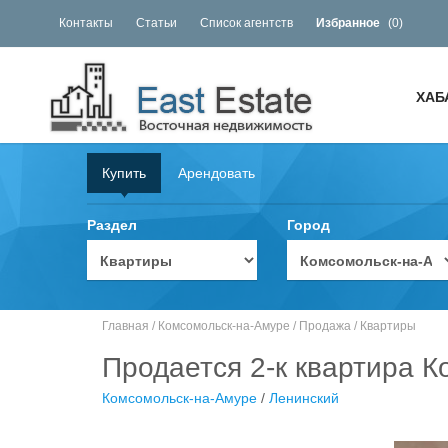
Контакты
Статьи
Список агентств
Избранное
(
0
)
ХАБ
Купить
Арендовать
Раздел
Город
Главная
/
Комсомольск-на-Амуре
/
Продажа
/
Квартиры
Продается 2-к квартира К
Комсомольск-на-Амуре
/
Ленинский