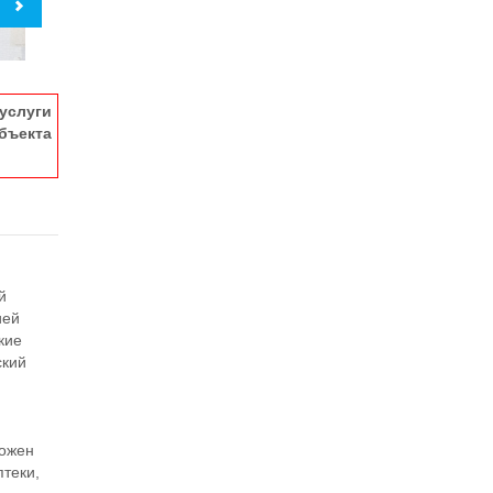
услуги
ъекта
й
ией
кие
ский
ложен
птеки,