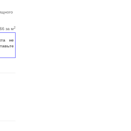
ищного
2
66 за м
кта не
тавьте