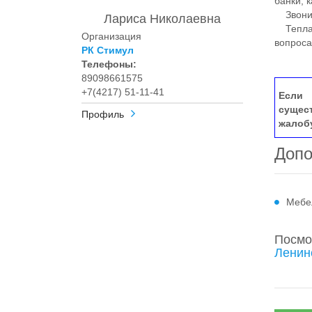
банки, 
Звоните
Лариса Николаевна
Теплая
Организация
вопроса
РК Стимул
Телефоны:
89098661575
+7(4217) 51-11-41
Если 
сущес
Профиль
жалоб
Допо
Мебе
Посмо
Ленин