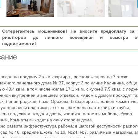
Остерегайтесь мошенников! Не вносите предоплату за 
риелторов до личного посещения и осмотра об
недвижимости!
сание
ена на продажу 2 х км квартира , расположенная на 7 этаже
тажного панельного дома № 37, корпус 3 по улице Калинина, обще
ю 43,4 кв м, в том числе жилая 17,1 кв м, с кухней 7.5 кв м. с лодж
енной внутренней и внешней отделкой. Рядом с домом проходят та
ак: Ленинградская, Лазо, Орехова. В квартире выполнен косметиче
 установлены пластиковые окна , заменена сантехника и трубы,
лена надежная входная дверь, частично остается мебель, с/узел
ный, Комнаты выходят на одну сторону дома.
 развита инфраструктура района: в шаговой доступности распо
 сад № 46, средние школы № 19. №24, №7, различные магазины, а