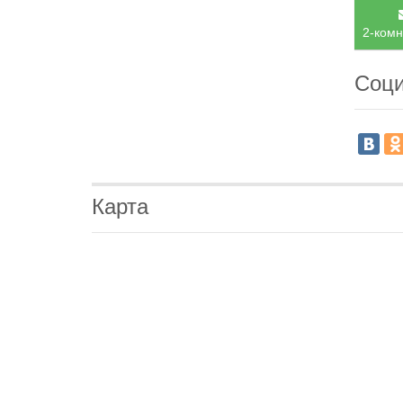
2-комн
Соци
Карта