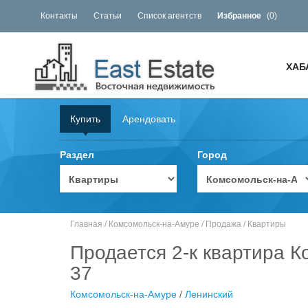
Контакты
Статьи
Список агентств
Избранное
(
0
)
ХАБ
Купить
Арендовать
Раздел
Город
Главная
/
Комсомольск-на-Амуре
/
Продажа
/
Квартиры
Продается 2-к квартира К
37
Комсомольск-на-Амуре
/
Ленинский