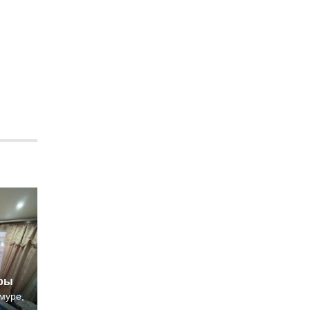
иры
муре,