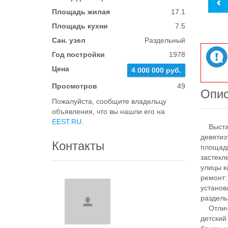
Площадь жилая
17.1
Площадь кухни
7.5
Сан. узел
Раздельный
Год постройки
1978
Цена
4 000 000 руб.
Просмотров
49
Опи
Пожалуйста, сообщите владельцу
объявления, что вы нашли его на
EEST.RU
.
Выставл
девятиэ
Контакты
площадь
застекл
улицы к
ремонт:
установ
раздель
Отлично
детский