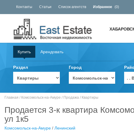
Контакты
Статьи
Список агентств
Избранное
(
0
)
ХАБАРОВС
Купить
Арендовать
Раздел
Город
Рай
. 
Главная
/
Комсомольск-на-Амуре
/
Продажа
/
Квартиры
Продается 3-к квартира Комсом
ул 1к5
Комсомольск-на-Амуре
/
Ленинский