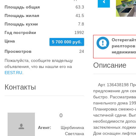
Площадь общая
63.3
Площадь жилая
41.5
Площадь кухни
7.8
Год постройки
1992
Остерегай
Цена
5 700 000 руб.
риелтор
Просмотров
24
недвижимо
Пожалуйста, сообщите владельцу
Описание
объявления, что вы нашли его на
EEST.RU
.
Арт. 136438198 Прод
Контакты
предложение для сем
быстро. Рассматрива
панельного дома 1992
Планировка смежно-
0
частичной сдачи. Вы
необходимости допо
застекленных лоджии,
Агент:
Щербинина
Дом оснащен лифтом,
Светлана