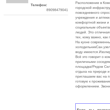
Расположение в Комс
Телефон:
городской инфрастру
89098479041
повседневного спрос
учреждения и аптеки
комфортной жизни и 
социальным объектам
людей. Это отличная
тех, кому важно, ка
На кухне современны
холодильникСан.узел
воду имеются.Изоли
Всё это говорит о к
приличными соседями
площадка!Рядом Сили
отдыха на природе и
приглашаем вас на п
готовую к проживани
оформлением. Звонит
Если вы позвон